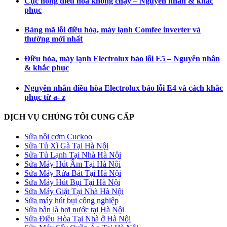
Cục nóng điều hòa không chạy – Nguyên nhân & khắc
phục
Bảng mã lỗi điều hòa, máy lạnh Comfee inverter và
thường mới nhất
Điều hòa, máy lạnh Electrolux báo lỗi E5 – Nguyên nhân
& khắc phục
Nguyên nhân điều hòa Electrolux báo lỗi E4 và cách khắc
phục từ a- z
DỊCH VỤ CHÚNG TÔI CUNG CẤP
Sửa nồi cơm Cuckoo
Sửa Tủ Xì Gà Tại Hà Nội
Sửa Tủ Lạnh Tại Nhà Hà Nội
Sửa Máy Hút Ẩm Tại Hà Nội
Sửa Máy Rửa Bát Tại Hà Nội
Sửa Máy Hút Bụi Tại Hà Nội
Sửa Máy Giặt Tại Nhà Hà Nội
Sửa máy hút bụi công nghiệp
Sửa bàn là hơi nước tại Hà Nội
Sửa Điều Hòa Tại Nhà ở Hà Nội