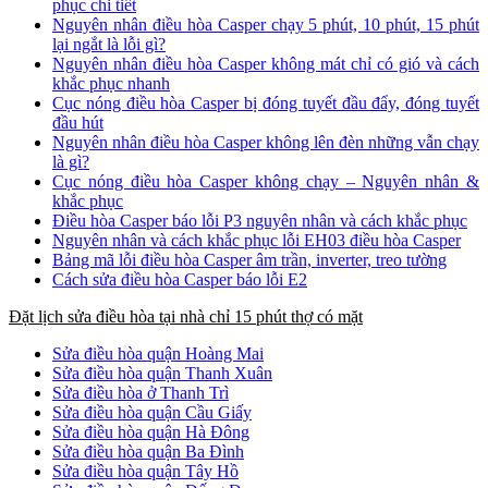
phục chi tiết
Nguyên nhân điều hòa Casper chạy 5 phút, 10 phút, 15 phút
lại ngắt là lỗi gì?
Nguyên nhân điều hòa Casper không mát chỉ có gió và cách
khắc phục nhanh
Cục nóng điều hòa Casper bị đóng tuyết đầu đẩy, đóng tuyết
đầu hút
Nguyên nhân điều hòa Casper không lên đèn những vẫn chạy
là gì?
Cục nóng điều hòa Casper không chạy – Nguyên nhân &
khắc phục
Điều hòa Casper báo lỗi P3 nguyên nhân và cách khắc phục
Nguyên nhân và cách khắc phục lỗi EH03 điều hòa Casper
Bảng mã lỗi điều hòa Casper âm trần, inverter, treo tường
Cách sửa điều hòa Casper báo lỗi E2
Đặt lịch sửa điều hòa tại nhà chỉ 15 phút thợ có mặt
Sửa điều hòa quận Hoàng Mai
Sửa điều hòa quận Thanh Xuân
Sửa điều hòa ở Thanh Trì
Sửa điều hòa quận Cầu Giấy
Sửa điều hòa quận Hà Đông
Sửa điều hòa quận Ba Đình
Sửa điều hòa quận Tây Hồ