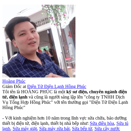
Hoàng Phúc
Giám Đốc
at
Điện Tử Điện Lạnh Hồng Phúc
Tôi tên là HOÀNG PHÚC là một
kỹ sư điện, chuyên ngành điện
tử, điện lạnh
và cũng là người sáng lập lên "công ty TNHH Dịch
Vụ Tổng Hợp Hồng Phúc" với tên thường gọi "Điện Tử Điện Lạnh
Hồng Phúc"
- Với kinh nghiệm hơn 10 năm trong lĩnh vực sửa chữa, bảo dưỡng
thiết bị điện tử, điện lạnh, thiết bị nhà bếp như:
Sửa điều hòa
,
Sửa tủ
lạnh
,
Sửa máy giặt
,
Sửa máy rửa bát
,
Sửa bếp từ
,
Sửa cây nước