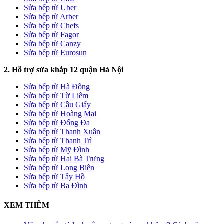
Sửa bếp từ Uber
Sửa bếp từ Arber
Sửa bếp từ Chefs
Sửa bếp từ Fagor
Sửa bếp từ Canzy
Sửa bếp từ Eurosun
2. Hỗ trợ sửa khắp 12 quận Hà Nội
Sửa bếp từ Hà Đông
Sửa bếp từ Từ Liêm
Sửa bếp từ Cầu Giấy
Sửa bếp từ Hoàng Mai
Sửa bếp từ Đống Đa
Sửa bếp từ Thanh Xuân
Sửa bếp từ Thanh Trì
Sửa bếp từ Mỹ Đình
Sửa bếp từ Hai Bà Trưng
Sửa bếp từ Long Biên
Sửa bếp từ Tây Hồ
Sửa bếp từ Ba Đình
XEM THÊM