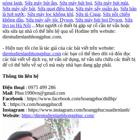
nóng lạnh
,
Sửa máy hút ẩm
,
Sửa máy hút bụi
,
Sửa máy hút mùi
,
Sửa máy sấy bát
,
Sửa quạt điều hòa
,
Sửa máy sấy quần áo
,
Sửa bàn
là hơi nước
,
Sửa máy lọc không khí
,
Sửa tủ Cigar
,
Sửa nồi chiên
không dầu
,
Sửa máy sấy tóc Dyson
,
Sửa máy hút bụi Dyson
,
Sửa
tivi tại Hà Nội
...Mọi người có thiết bị gặp sự cố cần tư vấn hoặc
sửa sửa tại nhà có thể liên hệ qua số Hotline trên website:
dientudienlanhhongphuc.com.
- Hiện nay tôi còn là tác giả của các bài viết trên website:
dientudienlanhhongphuc.com
các bạn có thể theo dõi và đón đọc
các bài viết về dịch vụ, tư vấn sử dụng, tư vấn sửa chữa các thiết bị
để có thể hiểu về sự cố mà máy nhà bạn đang gặp phải.
Thông tin liên hệ
Điện thoại
: 0975 499 286
Mail
: Phuc1990vn@gmail.com
Facebook
: https://www.facebook.com/hoangphucdtdlhp/
X
: https://x.com/hoangphucdl
Instagram
: https://www.instagram.com/hoangphucsuadienlanh/
Website
:
https://dientudienlanhhongphuc.com/