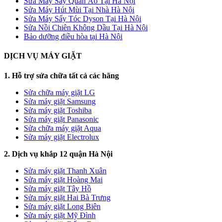
Sửa Máy Sấy Quần Áo Tại Hà Nội
Sửa Máy Hút Mùi Tại Nhà Hà Nội
Sửa Máy Sấy Tóc Dyson Tại Hà Nội
Sửa Nồi Chiên Không Dầu Tại Hà Nội
Bảo dưỡng điều hòa tại Hà Nội
DỊCH VỤ MÁY GIẶT
1. Hỗ trợ sửa chữa tất cả các hãng
Sửa chữa máy giặt LG
Sửa máy giặt Samsung
Sửa máy giặt Toshiba
Sửa máy giặt Panasonic
Sửa chữa máy giặt Aqua
Sửa máy giặt Electrolux
2. Dịch vụ khắp 12 quận Hà Nội
Sửa máy giặt Thanh Xuân
Sửa máy giặt Hoàng Mai
Sửa máy giặt Tây Hồ
Sửa máy giặt Hai Bà Trưng
Sửa máy giặt Long Biên
Sửa máy giặt Mỹ Đình