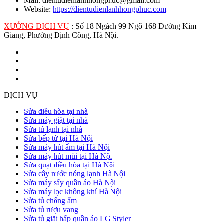
Mail: dientudienlanhhongphuc@gmail.com
Website:
https://dientudienlanhhongphuc.com
XƯỞNG DỊCH VỤ
: Số 18 Ngách 99 Ngõ 168 Đường Kim
Giang, Phường Định Công, Hà Nội.
DỊCH VỤ
Sửa điều hòa tại nhà
Sửa máy giặt tại nhà
Sửa tủ lạnh tại nhà
Sửa bếp từ tại Hà Nội
Sửa máy hút ẩm tại Hà Nội
Sửa máy hút mùi tại Hà Nội
Sửa quạt điều hòa tại Hà Nội
Sửa cây nước nóng lạnh Hà Nội
Sửa máy sấy quần áo Hà Nội
Sửa máy lọc không khí Hà Nội
Sửa tủ chống ẩm
Sửa tủ rượu vang
Sửa tủ giặt hấp quần áo LG Styler