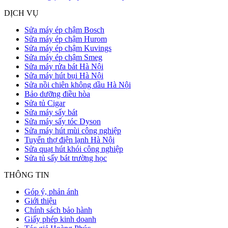
DỊCH VỤ
Sửa máy ép chậm Bosch
Sửa máy ép chậm Hurom
Sửa máy ép chậm Kuvings
Sửa máy ép chậm Smeg
Sửa máy rửa bát Hà Nội
Sửa máy hút bụi Hà Nội
Sửa nồi chiên không dầu Hà Nội
Bảo dưỡng điều hòa
Sửa tủ Cigar
Sửa máy sấy bát
Sửa máy sấy tóc Dyson
Sửa máy hút mùi công nghiệp
Tuyển thợ điện lạnh Hà Nội
Sửa quạt hút khói công nghiệp
Sửa tủ sấy bát trường học
THÔNG TIN
Góp ý, phản ánh
Giới thiệu
Chính sách bảo hành
Giấy phép kinh doanh