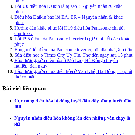
phục
Lỗi U0 điều hòa Daikin là bị sao ? Nguyên nhân & khắc
phục
Điều hòa Daikin báo lỗi EA, ER – Nguyên nhân & khắc
phục
Hướng dẫn khắc phục lỗi H19 điều hòa Panasonic chi tiết,
chính xác
Lỗi F95 điều hòa Panasonic inverter là gì? Chi tiết cách khắc
phục
Bảng mã lỗi điều hòa Panasonic inverter, nội địa nhật, âm trần
Sửa điều hòa ở Times City Uy Tín, Thợ đến ngay sau 15 phút
Bảo dưỡng, sửa điều hòa ở Mỗ Lao, Hà Đông chuyên
nghiệp, đến ngay
Bảo dưỡng, sửa chữa điều hòa ở Văn Khê, Hà Đông, 15 phút
thợ có mặt
Bài viết liên quan
Cục nóng điều hòa bị đóng tuyết đầu đẩy, đóng tuyết đầu
hút
Nguyên nhân điều hòa không lên đèn những vẫn chạy là
gì?