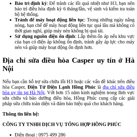
Bảo trì định kỳ
: Để tránh các lỗi quá nhiệt như H3, bạn nên
bảo trì điều hòa định kỳ 6 tháng/lần, vệ sinh và kiểm tra toàn
bộ hệ thống.
Tránh để máy hoạt động liên tục
: Trong những ngày nắng
nóng, hạn chế để máy hoạt động liên tục quá lâu mà không có
thời gian nghỉ, giúp máy nén không bị quá tải.
Sử dụng nguồn điện ổn định
: Lắp thêm ổn áp nếu khu vực
của bạn có điện áp không ổn định, tránh gây áp lực cho máy
nén và giúp máy hoạt động ổn định hơn.
Địa chỉ sửa điều hòa Casper uy tín ở Hà
Nội
Nếu bạn cần hỗ trợ sửa chữa lỗi H3 hoặc các vấn đề khác trên điều
hòa Casper,
Điện Tử Điện Lạnh Hồng Phúc
là
địa chỉ sửa điều
hòa uy tín tại Hà Nội
. Với hơn 15 năm kinh nghiệm trong lĩnh vực
sửa chữa và bảo dưỡng điều hòa, Hồng Phúc cung cấp các giải
pháp sửa chữa toàn diện và đảm bảo hiệu quả cho khách hàng.
Thông tin liên hệ:
CÔNG TY TNHH DỊCH VỤ TỔNG HỢP HỒNG PHÚC
Điện thoại : 0975 499 286