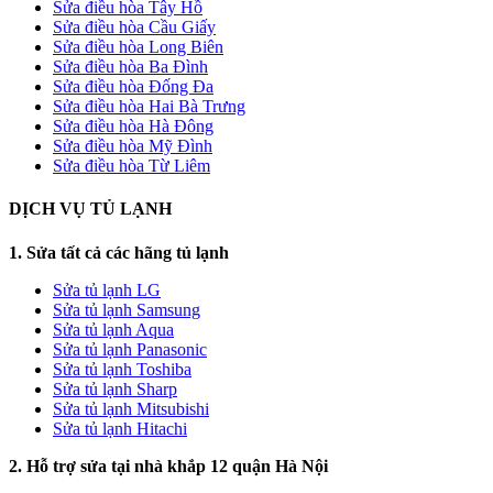
Sửa điều hòa Tây Hồ
Sửa điều hòa Cầu Giấy
Sửa điều hòa Long Biên
Sửa điều hòa Ba Đình
Sửa điều hòa Đống Đa
Sửa điều hòa Hai Bà Trưng
Sửa điều hòa Hà Đông
Sửa điều hòa Mỹ Đình
Sửa điều hòa Từ Liêm
DỊCH VỤ TỦ LẠNH
1. Sửa tất cả các hãng tủ lạnh
Sửa tủ lạnh LG
Sửa tủ lạnh Samsung
Sửa tủ lạnh Aqua
Sửa tủ lạnh Panasonic
Sửa tủ lạnh Toshiba
Sửa tủ lạnh Sharp
Sửa tủ lạnh Mitsubishi
Sửa tủ lạnh Hitachi
2. Hỗ trợ sửa tại nhà khắp 12 quận Hà Nội