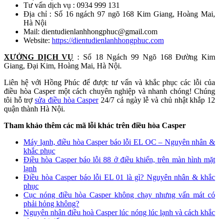
Tư vấn dịch vụ : 0934 999 131
Địa chỉ : Số 16 ngách 97 ngõ 168 Kim Giang, Hoàng Mai,
Hà Nội
Mail: dientudienlanhhongphuc@gmail.com
Website:
https://dientudienlanhhongphuc.com
XƯỞNG DỊCH VỤ
: Số 18 Ngách 99 Ngõ 168 Đường Kim
Giang, Đại Kim, Hoàng Mai, Hà Nội.
Liên hệ với Hồng Phúc để được tư vấn và khắc phục các lỗi của
điều hòa Casper một cách chuyên nghiệp và nhanh chóng! Chúng
tôi hỗ trợ
sửa điều hòa Casper
24/7 cả ngày lễ và chủ nhật khắp 12
quận thành Hà Nội.
Tham khảo thêm các mã lỗi khác trên điều hòa Casper
Máy lạnh, điều hòa Casper báo lỗi EL OC – Nguyên nhân &
khắc phục
Điều hòa Casper báo lỗi 88 ở điều khiển, trên màn hình mặt
lạnh
Điều hòa Casper báo lỗi EL 01 là gì? Nguyên nhân & khắc
phục
Cục nóng điều hòa Casper không chạy nhưng vấn mát có
phải hỏng không?
Nguyên nhân điều hoà Casper lúc nóng lúc lạnh và cách khắc