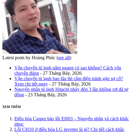
Latest posts by Hoàng Phúc
(
see all
)
Vận chuyển tủ lạnh nằm ngang có sao không? Cách vận
chuyển đúng
- 27 Tháng Bảy, 2026
Vận chuyển tủ lạnh bao lâu thì cắm điện tránh gặp sự cố?
Xem chi tiết ngay
- 27 Tháng Bảy, 2026
Nguyên nhân tủ lạnh Hitachi nháy đèn 3 lần không rơi đá tự
động
- 23 Tháng Bảy, 2026
XEM THÊM
Điều hòa Casper báo lỗi EH03 – Nguyên nhân và cách khắc
phục
Lỗi CH10 ở điều hòa LG inverter là gì? Chi tiết cách khắc