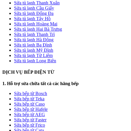
Sửa tủ lạnh Thanh Xuân
Sửa tủ lạnh Cầu Giấy
Sửa tủ lạnh Đống Đa
Sửa tủ lạnh Tây Hồ
Sửa tủ lạnh Hoàng Mai
Sửa tủ lạnh Hai Bà Trưng
Sửa tủ lạnh Thanh Trì
Sửa tủ lạnh Hà Đông
Sửa tủ lạnh Ba Đình
Sửa tủ lạnh Mỹ Đình
Sửa tủ lạnh Từ Liêm
Sửa tủ lạnh Long Biên
DỊCH VỤ BẾP ĐIỆN TỪ
1. Hỗ trợ sửa chữa tất cả các hãng bếp
Sửa bếp từ Bosch
Sửa bếp từ Teka
Sửa bếp từ Caso
Sửa bếp từ Hafele
Sửa bếp từ AEG
Sửa bếp từ Faster
Sửa bếp từ Frico
Sửa bếp từ Cata