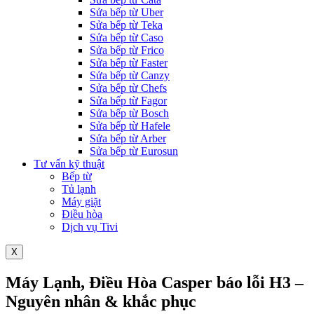
Sửa bếp từ Uber
Sửa bếp từ Teka
Sửa bếp từ Caso
Sửa bếp từ Frico
Sửa bếp từ Faster
Sửa bếp từ Canzy
Sửa bếp từ Chefs
Sửa bếp từ Fagor
Sửa bếp từ Bosch
Sửa bếp từ Hafele
Sửa bếp từ Arber
Sửa bếp từ Eurosun
Tư vấn kỹ thuật
Bếp từ
Tủ lạnh
Máy giặt
Điều hòa
Dịch vụ Tivi
X
Máy Lạnh, Điều Hòa Casper báo lỗi H3 –
Nguyên nhân & khắc phục