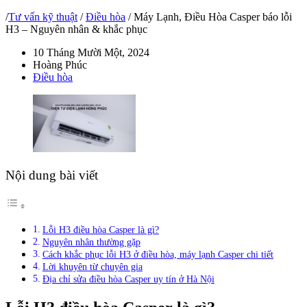
/
Tư vấn kỹ thuật
/
Điều hòa
/
Máy Lạnh, Điều Hòa Casper báo lỗi
H3 – Nguyên nhân & khắc phục
10 Tháng Mười Một, 2024
Hoàng Phúc
Điều hòa
Nội dung bài viết
Lỗi H3 điều hòa Casper là gì?
Nguyên nhân thường gặp
Cách khắc phục lỗi H3 ở điều hòa, máy lạnh Casper chi tiết
Lời khuyên từ chuyên gia
Địa chỉ sửa điều hòa Casper uy tín ở Hà Nội