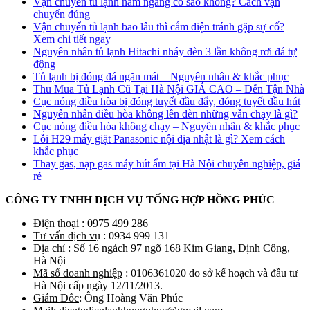
Vận chuyển tủ lạnh nằm ngang có sao không? Cách vận
chuyển đúng
Vận chuyển tủ lạnh bao lâu thì cắm điện tránh gặp sự cố?
Xem chi tiết ngay
Nguyên nhân tủ lạnh Hitachi nháy đèn 3 lần không rơi đá tự
động
Tủ lạnh bị đóng đá ngăn mát – Nguyên nhân & khắc phục
Thu Mua Tủ Lạnh Cũ Tại Hà Nội GIÁ CAO – Đến Tận Nhà
Cục nóng điều hòa bị đóng tuyết đầu đẩy, đóng tuyết đầu hút
Nguyên nhân điều hòa không lên đèn những vẫn chạy là gì?
Cục nóng điều hòa không chạy – Nguyên nhân & khắc phục
Lỗi H29 máy giặt Panasonic nội địa nhật là gì? Xem cách
khắc phục
Thay gas, nạp gas máy hút ẩm tại Hà Nội chuyên nghiệp, giá
rẻ
CÔNG TY TNHH DỊCH VỤ TỔNG HỢP HỒNG PHÚC
Điện thoại
: 0975 499 286
Tư vấn dịch vụ
: 0934 999 131
Địa chỉ
: Số 16 ngách 97 ngõ 168 Kim Giang, Định Công,
Hà Nội
Mã số doanh nghiệp
: 0106361020 do sở kế hoạch và đầu tư
Hà Nội cấp ngày 12/11/2013.
Giám Đốc
: Ông Hoàng Văn Phúc