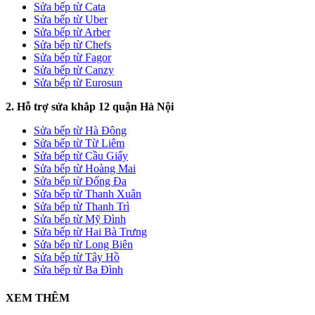
Sửa bếp từ Cata
Sửa bếp từ Uber
Sửa bếp từ Arber
Sửa bếp từ Chefs
Sửa bếp từ Fagor
Sửa bếp từ Canzy
Sửa bếp từ Eurosun
2. Hỗ trợ sửa khắp 12 quận Hà Nội
Sửa bếp từ Hà Đông
Sửa bếp từ Từ Liêm
Sửa bếp từ Cầu Giấy
Sửa bếp từ Hoàng Mai
Sửa bếp từ Đống Đa
Sửa bếp từ Thanh Xuân
Sửa bếp từ Thanh Trì
Sửa bếp từ Mỹ Đình
Sửa bếp từ Hai Bà Trưng
Sửa bếp từ Long Biên
Sửa bếp từ Tây Hồ
Sửa bếp từ Ba Đình
XEM THÊM