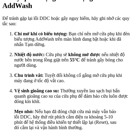
AddWash
Để tránh gặp lại lỗi DDC hoặc gây nguy hiểm, hãy ghi nhớ các quy
tắc sau:
Chỉ mở khi có biểu tượng:
Bạn chỉ nên mở cửa phụ khi đèn
biểu tượng AddWash trên màn hình đang bật hoặc khi đã
nhấn Tạm dừng.
Nhiệt độ nước:
Cửa phụ sẽ
không mở được
nếu nhiệt độ
nước bên trong lồng giặt trên
55°C
để tránh gây bỏng cho
người dùng.
Chu trình vắt:
Tuyệt đối không cố gắng mở cửa phụ khi
máy đang ở tốc độ vắt cao.
Vệ sinh gioăng cao su:
Thường xuyên lau sạch bụi bẩn
quanh gioăng cao su của cửa phụ để đảm bảo cửa luôn được
đóng kín khít.
Mẹo nhỏ:
Nếu bạn đã đóng chặt cửa mà máy vẫn báo
lỗi DDC, hãy thử rút phích cắm điện ra khoảng 5-10
phút để hệ thống điều khiển tự thiết lập lại (Reset), sau
đó cắm lại và vận hành bình thường.