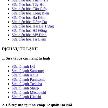
Sửa điều hòa Thanh Trì
Sửa điều hòa Tây Hồ
Sửa điều hòa Cầu Giấy
Sửa điều hòa Long Biên
Sửa điều hòa Ba Đình
Sửa điều hòa Đống Đa
Sửa điều hòa Hai Bà Trưng
Sửa điều hòa Hà Đông
Sửa điều hòa Mỹ Đình
Sửa điều hòa Từ Liêm
DỊCH VỤ TỦ LẠNH
1. Sửa tất cả các hãng tủ lạnh
Sửa tủ lạnh LG
Sửa tủ lạnh Samsung
Sửa tủ lạnh Aqua
Sửa tủ lạnh Panasonic
Sửa tủ lạnh Toshiba
Sửa tủ lạnh Sharp
Sửa tủ lạnh Mitsubishi
Sửa tủ lạnh Hitachi
2. Hỗ trợ sửa tại nhà khắp 12 quận Hà Nội