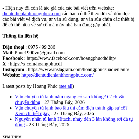
- Hiện nay tôi còn là tác giả của các bài viết trên website:
dientudienlanhhongphuc.com
các bạn có thể theo dõi và đón đọc
các bài viết về dịch vụ, tư vấn sử dụng, tư vấn sửa chữa các thiết bị
để có thể hiểu về sự cố mà máy nhà bạn đang gặp phải.
Thông tin liên hệ
Điện thoại
: 0975 499 286
Mail
: Phuc1990vn@gmail.com
Facebook
: https://www.facebook.com/hoangphucdtdlhp/
X
: https://x.com/hoangphucdl
Instagram
: https://www.instagram.com/hoangphucsuadienlanh/
Website
:
https://dientudienlanhhongphuc.com/
Latest posts by Hoàng Phúc
(
see all
)
Vận chuyển tủ lạnh nằm ngang có sao không? Cách vận
chuyển đúng
- 27 Tháng Bảy, 2026
Vận chuyển tủ lạnh bao lâu thì cắm điện tránh gặp sự cố?
Xem chi tiết ngay
- 27 Tháng Bảy, 2026
Nguyên nhân tủ lạnh Hitachi nháy đèn 3 lần không rơi đá tự
động
- 23 Tháng Bảy, 2026
XEM THÊM