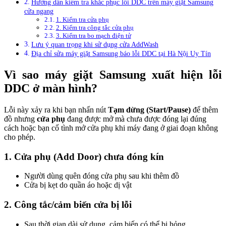
Hướng dẫn kiểm tra khắc phục lỗi DDC trên máy giặt Samsung
cửa ngang
1. Kiểm tra cửa phụ
2. Kiểm tra công tắc cửa phụ
3. Kiểm tra bo mạch điện tử
Lưu ý quan trọng khi sử dụng cửa AddWash
Địa chỉ sửa máy giặt Samsung báo lỗi DDC tại Hà Nội Uy Tín
Vì sao máy giặt Samsung xuất hiện lỗi
DDC ở màn hình?
Lỗi này xảy ra khi bạn nhấn nút
Tạm dừng (Start/Pause)
để thêm
đồ nhưng
cửa phụ
đang được mở mà chưa được đóng lại đúng
cách hoặc bạn cố tình mở cửa phụ khi máy đang ở giai đoạn không
cho phép.
1. Cửa phụ (Add Door) chưa đóng kín
Người dùng quên đóng cửa phụ sau khi thêm đồ
Cửa bị kẹt do quần áo hoặc dị vật
2. Công tắc/cảm biến cửa bị lỗi
Sau thời gian dài sử dụng, cảm biến có thể bị hỏng