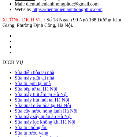
Mail: dientudienlanhhongphuc@gmail.com
Website:
https://dientudienlanhhongphuc.com
XƯỞNG DỊCH VỤ
: Số 18 Ngách 99 Ngõ 168 Đường Kim
Giang, Phường Định Công, Hà Nội.
DỊCH VỤ
Sửa điều hòa tại nhà
Sửa máy giặt tại nhà
Sửa tủ lạnh tại nhà
Sửa bếp từ tại Hà Nội
Sửa máy hút ẩm tại Hà Nội
Sửa máy hút mùi tại Hà Nội
Sửa quạt điều hòa tại Hà Nội
Sửa cây nước nóng lạnh Hà Nội
Sửa máy sấy quần áo Hà Nội
Sửa máy lọc không khí Hà Nội
Sửa tủ chống ẩm
Sửa tủ rượu vang