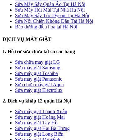
Sửa Máy Sấy Quần Áo Tại Hà Nội
Sửa Máy Hút Mùi Tại Nhà Hà Nội
Sửa Máy Sấy Tóc Dyson Tại Hà Nội
Sửa Nồi Chiên Không Dầu Tại Hà Nội
Bảo dưỡng điều hòa tại Hà Nội
DỊCH VỤ MÁY GIẶT
1. Hỗ trợ sửa chữa tất cả các hãng
Sửa chữa máy giặt LG
Sửa máy giặt Samsung
Sửa máy giặt Toshiba
Sửa máy giặt Panasonic
Sửa chữa máy giặt Aqua
Sửa máy giặt Electrolux
2. Dịch vụ khắp 12 quận Hà Nội
Sửa máy giặt Thanh Xuân
Sửa máy giặt Hoàng Mai
Sửa máy giặt Tây Hồ
Sửa máy giặt Hai Bà Trưng
Sửa máy giặt Long Biên
Sửa máy giặt Mỹ Đình