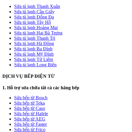
Sửa tủ lạnh Thanh Xuân
Sửa tủ lạnh Cầu Giấy
Sửa tủ lạnh Đống Đa
Sửa tủ lạnh Tây Hồ
Sửa tủ lạnh Hoàng Mai
Sửa tủ lạnh Hai Bà Trưng
Sửa tủ lạnh Thanh Trì
Sửa tủ lạnh Hà Đông
Sửa tủ lạnh Ba Đình
Sửa tủ lạnh Mỹ Đình
Sửa tủ lạnh Từ Liêm
Sửa tủ lạnh Long Biên
DỊCH VỤ BẾP ĐIỆN TỪ
1. Hỗ trợ sửa chữa tất cả các hãng bếp
Sửa bếp từ Bosch
Sửa bếp từ Teka
Sửa bếp từ Caso
Sửa bếp từ Hafele
Sửa bếp từ AEG
Sửa bếp từ Faster
Sửa bếp từ Frico