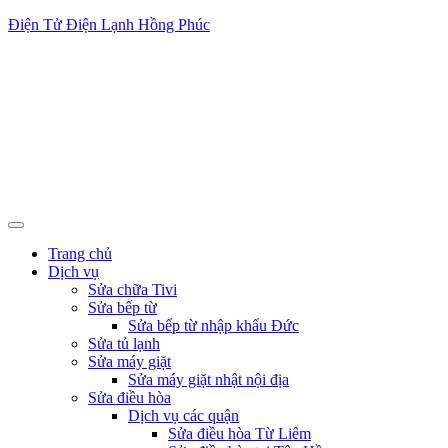
Điện Tử Điện Lạnh Hồng Phúc
Trang chủ
Dịch vụ
Sửa chữa Tivi
Sửa bếp từ
Sửa bếp từ nhập khẩu Đức
Sửa tủ lạnh
Sửa máy giặt
Sửa máy giặt nhật nội địa
Sửa điều hòa
Dịch vụ các quận
Sửa điều hòa Từ Liêm