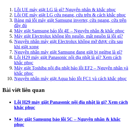
Lỗi UE máy giặt LG là gì? Nguyên nhân & khắc phục
Lỗi OE máy giặt LG cửa ngang, cửa trên & cách khắc phục
Bảng mã lỗi máy giặt Samsung inverter, cửa ngang, cửa trên
đầy đủ
Máy giặt Samsung báo lỗi 4E – Nguyên nhân & khắc phục
Máy giặt Electrolux không lên nguồn, mất nguồn là lỗi gì?
Nguyên nhân máy giặt Electrolux không mở được cửa sau
khi giặt xong
Nguyên nhân máy giặt Samsung đang giặt bị ngừng là gì?
Lỗi H29 máy giặt Panasonic nội địa nhật là gì? Xem cách
khắc phục
Máy giặt Toshiba nội địa nhật báo lỗi EF2 – Nguyên nhân và
khắc phục
Nguyên nhân máy giặt Aqua báo lỗi FC1 và cách khắc phục
Bài viết liên quan
Lỗi H29 máy giặt Panasonic nội địa nhật là gì? Xem cách
khắc phục
Máy giặt Samsung báo lỗi 5C – Nguyên nhân & khắc
phục