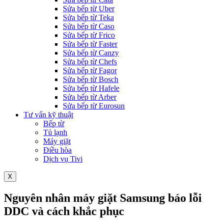
Sửa bếp từ Uber
Sửa bếp từ Teka
Sửa bếp từ Caso
Sửa bếp từ Frico
Sửa bếp từ Faster
Sửa bếp từ Canzy
Sửa bếp từ Chefs
Sửa bếp từ Fagor
Sửa bếp từ Bosch
Sửa bếp từ Hafele
Sửa bếp từ Arber
Sửa bếp từ Eurosun
Tư vấn kỹ thuật
Bếp từ
Tủ lạnh
Máy giặt
Điều hòa
Dịch vụ Tivi
X
Nguyên nhân máy giặt Samsung báo lỗi
DDC và cách khắc phục