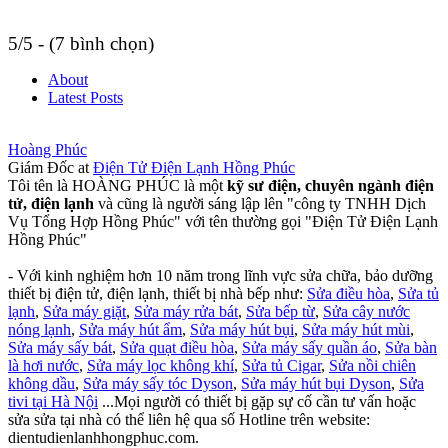
5/5 - (7 bình chọn)
About
Latest Posts
Hoàng Phúc
Giám Đốc
at
Điện Tử Điện Lạnh Hồng Phúc
Tôi tên là HOÀNG PHÚC là một
kỹ sư điện, chuyên ngành điện
tử, điện lạnh
và cũng là người sáng lập lên "công ty TNHH Dịch
Vụ Tổng Hợp Hồng Phúc" với tên thường gọi "Điện Tử Điện Lạnh
Hồng Phúc"
- Với kinh nghiệm hơn 10 năm trong lĩnh vực sửa chữa, bảo dưỡng
thiết bị điện tử, điện lạnh, thiết bị nhà bếp như:
Sửa điều hòa
,
Sửa tủ
lạnh
,
Sửa máy giặt
,
Sửa máy rửa bát
,
Sửa bếp từ
,
Sửa cây nước
nóng lạnh
,
Sửa máy hút ẩm
,
Sửa máy hút bụi
,
Sửa máy hút mùi
,
Sửa máy sấy bát
,
Sửa quạt điều hòa
,
Sửa máy sấy quần áo
,
Sửa bàn
là hơi nước
,
Sửa máy lọc không khí
,
Sửa tủ Cigar
,
Sửa nồi chiên
không dầu
,
Sửa máy sấy tóc Dyson
,
Sửa máy hút bụi Dyson
,
Sửa
tivi tại Hà Nội
...Mọi người có thiết bị gặp sự cố cần tư vấn hoặc
sửa sửa tại nhà có thể liên hệ qua số Hotline trên website:
dientudienlanhhongphuc.com.