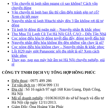
Vận chuyển tủ lạnh nằm ngang có sao không? Cách vận
chuyển đúng
Vận chuyển tủ lạnh bao lâu thì cắm điện tránh gặp sự cố?
Xem chi tiết ngay
Nguyên nhân tủ lạnh Hitachi nháy đèn 3 lần không rơi đá tự
động
Tủ lạnh bị đóng đá ngăn mát – Nguyên nhân & khắc phục
Thu Mua Tủ Lạnh Cũ Tại Hà Nội GIÁ CAO – Đến Tận Nhà
Cục nóng điều hòa bị đóng tuyết đầu đẩy, đóng tuyết đầu hút
Nguyên nhân điều hòa không lên đèn những vẫn chạy là gì?
Cục nóng điều hòa không chạy – Nguyên nhân & khắc phục
Lỗi H29 máy giặt Panasonic nội địa nhật là gì? Xem cách
khắc phục
Thay gas, nạp gas máy hút ẩm tại Hà Nội chuyên nghiệp, giá
rẻ
CÔNG TY TNHH DỊCH VỤ TỔNG HỢP HỒNG PHÚC
Điện thoại
: 0975 499 286
Tư vấn dịch vụ
: 0934 999 131
Địa chỉ
: Số 16 ngách 97 ngõ 168 Kim Giang, Định Công,
Hà Nội
Mã số doanh nghiệp
: 0106361020 do sở kế hoạch và đầu tư
Hà Nội cấp ngày 12/11/2013.
Giám Đốc
: Ông Hoàng Văn Phúc