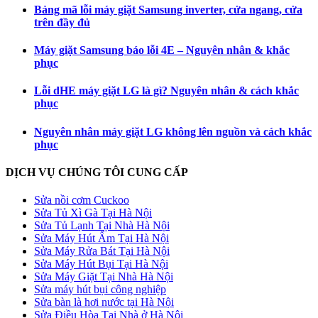
Bảng mã lỗi máy giặt Samsung inverter, cửa ngang, cửa
trên đầy đủ
Máy giặt Samsung báo lỗi 4E – Nguyên nhân & khắc
phục
Lỗi dHE máy giặt LG là gì? Nguyên nhân & cách khắc
phục
Nguyên nhân máy giặt LG không lên nguồn và cách khắc
phục
DỊCH VỤ CHÚNG TÔI CUNG CẤP
Sửa nồi cơm Cuckoo
Sửa Tủ Xì Gà Tại Hà Nội
Sửa Tủ Lạnh Tại Nhà Hà Nội
Sửa Máy Hút Ẩm Tại Hà Nội
Sửa Máy Rửa Bát Tại Hà Nội
Sửa Máy Hút Bụi Tại Hà Nội
Sửa Máy Giặt Tại Nhà Hà Nội
Sửa máy hút bụi công nghiệp
Sửa bàn là hơi nước tại Hà Nội
Sửa Điều Hòa Tại Nhà ở Hà Nội