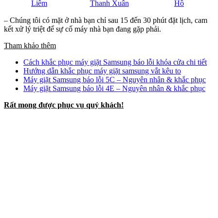
Liêm
Thanh Xuân
Hồ
– Chúng tôi có mặt ở nhà bạn chỉ sau 15 đến 30 phút đặt lịch, cam
kết xử lý triệt để sự cố máy nhà bạn đang gặp phải.
Tham khảo thêm
Cách khắc phục máy giặt Samsung báo lỗi khóa cửa chi tiết
Hướng dẫn khắc phục máy giặt samsung vắt kêu to
Máy giặt Samsung báo lỗi 5C – Nguyên nhân & khắc phục
Máy giặt Samsung báo lỗi 4E – Nguyên nhân & khắc phục
Rất mong được phục vụ quý khách!