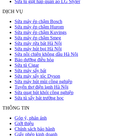
Sửa tủ giặt hấp quần áo LG Styler
DỊCH VỤ
Sửa máy ép chậm Bosch
Sửa máy ép chậm Hurom
Sửa máy ép chậm Kuvings
Sửa máy ép chậm Smeg
Sửa máy rửa bát Hà Nội
Sửa máy hút bụi Hà Nội
Sửa nồi chiên không dầu Hà Nội
Bảo dưỡng điều hòa
Sửa tủ Cigar
Sửa máy sấy bát
Sửa máy sấy tóc Dyson
Sửa máy hút mùi công nghiệp
Tuyển thợ điện lạnh Hà Nội
Sửa quạt hút khói công nghiệp
Sửa tủ sấy bát trường học
THÔNG TIN
Góp ý, phản ánh
Giới thiệu
Chính sách bảo hành
Giấy phép kinh doanh