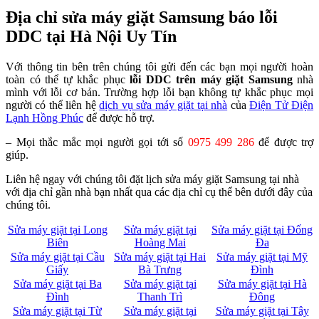
Địa chỉ sửa máy giặt Samsung báo lỗi
DDC tại Hà Nội Uy Tín
Với thông tin bên trên chúng tôi gửi đến các bạn mọi người hoàn
toàn có thể tự khắc phục
lỗi DDC trên máy giặt Samsung
nhà
mình với lỗi cơ bản. Trường hợp lỗi bạn không tự khắc phục mọi
người có thể liên hệ
dịch vụ sửa máy giặt tại nhà
của
Điện Tử Điện
Lạnh Hồng Phúc
để được hỗ trợ.
– Mọi thắc mắc mọi người gọi tới số
0975 499 286
để được trợ
giúp.
Liên hệ ngay với chúng tôi đặt lịch sửa máy giặt Samsung tại nhà
với địa chỉ gần nhà bạn nhất qua các địa chỉ cụ thể bên dưới đây của
chúng tôi.
Sửa máy giặt tại Long
Sửa máy giặt tại
Sửa máy giặt tại Đống
Biên
Hoàng Mai
Đa
Sửa máy giặt tại Cầu
Sửa máy giặt tại Hai
Sửa máy giặt tại Mỹ
Giấy
Bà Trưng
Đình
Sửa máy giặt tại Ba
Sửa máy giặt tại
Sửa máy giặt tại Hà
Đình
Thanh Trì
Đông
Sửa máy giặt tại Từ
Sửa máy giặt tại
Sửa máy giặt tại Tây