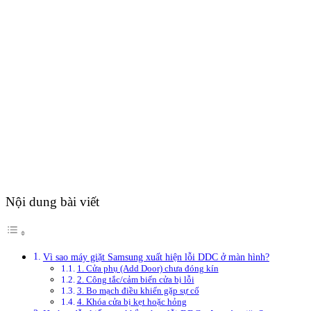
Nội dung bài viết
Vì sao máy giặt Samsung xuất hiện lỗi DDC ở màn hình?
1. Cửa phụ (Add Door) chưa đóng kín
2. Công tắc/cảm biến cửa bị lỗi
3. Bo mạch điều khiển gặp sự cố
4. Khóa cửa bị kẹt hoặc hỏng